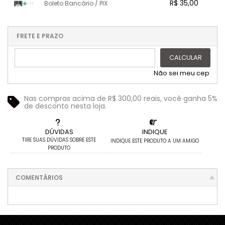
.
.
R$ 35,00
Boleto Bancário / PIX
.
.
4x com juros de R$ 8,88
10x com juros de R$ 3,78
.
.
.
.
.
5x com juros de R$ 7,18
11x com juros de R$ 3,48
1x sem juros de R$ 35,00
.
.
.
.
.
6x com juros de R$ 6,07
12x com juros de R$ 3,24
.
.
.
.
.
FRETE E PRAZO
.
CALCULAR
Não sei meu cep
Nas compras acima de R$ 300,00 reais, você ganha 5%
de desconto nesta loja.
DÚVIDAS
INDIQUE
TIRE SUAS DÚVIDAS SOBRE ESTE
INDIQUE ESTE PRODUTO A UM AMIGO
PRODUTO
COMENTÁRIOS