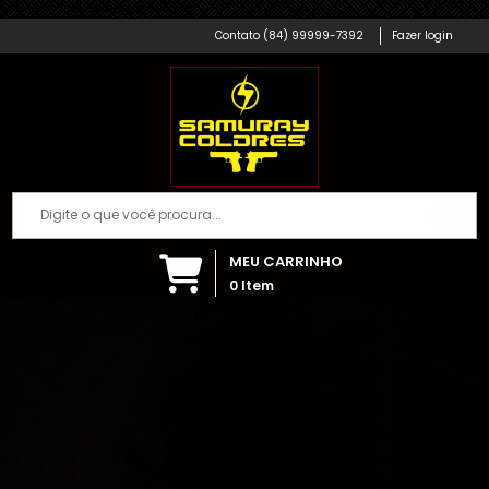
Samuray Coldres; Artigos Militares
(84) 99999-7392
Fazer login
MEU CARRINHO
0
Item