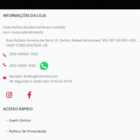
INFORMAÇÕES DA LOJA
Caso tenha dúvidas entre em contato
com nosso atendimento:
Rua Patrício Ferreira de Sena, 111, Centro, Rafael Fernandes/ RN. CEP: 59.990-000......
CNJP: 17.383.256/0001-28
(84) 99999-7392
(84) 9999-7392
leandro-fontes@hotmail.com
De Segunda à Sexta das 9:00 às 16:00
ACESSO RÁPIDO
>
Quem Somos
>
Política De Privacidade