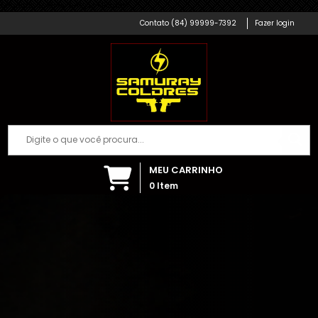
Samuray Coldres; Artigos Militares
(84) 99999-7392
Fazer login
MEU CARRINHO
0
Item