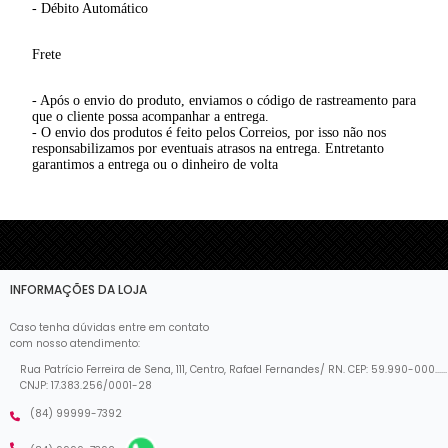
- Débito Automático
Frete
- Após o envio do produto, enviamos o código de rastreamento para
que o cliente possa acompanhar a entrega.
- O envio dos produtos é feito pelos Correios, por isso não nos
responsabilizamos por eventuais atrasos na entrega. Entretanto
garantimos a entrega ou o dinheiro de volta
INFORMAÇÕES DA LOJA
Caso tenha dúvidas entre em contato
com nosso atendimento:
Rua Patrício Ferreira de Sena, 111, Centro, Rafael Fernandes/ RN. CEP: 59.990-000......
CNJP: 17.383.256/0001-28
(84) 99999-7392