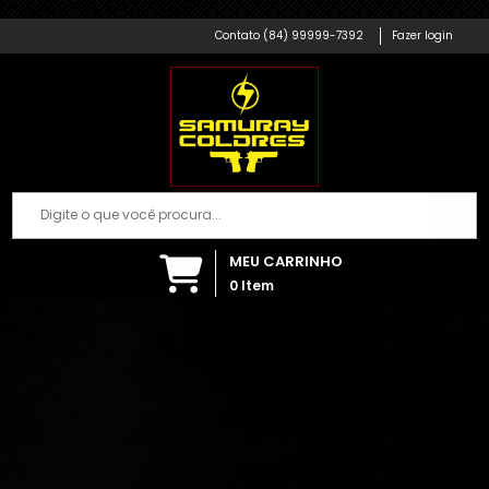
Samuray Coldres; Artigos Militares
(84) 99999-7392
Fazer login
MEU CARRINHO
0
Item