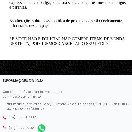
expressamente a divulgação de sua senha a terceiros, mesmo a amigos
e parentes.
As alterações sobre nossa política de privacidade serão devidamente
informadas neste espaço.
SE VOCÊ NÃO É POLICIAL NÃO COMPRE ITEMS DE VENDA
RESTRITA, POIS IREMOS CANCELAR O SEU PEDIDO
INFORMAÇÕES DA LOJA
Caso tenha dúvidas entre em contato
com nosso atendimento:
Rua Patrício Ferreira de Sena, 111, Centro, Rafael Fernandes/ RN. CEP: 59.990-000......
CNJP: 17.383.256/0001-28
(84) 99999-7392
(84) 9999-7392