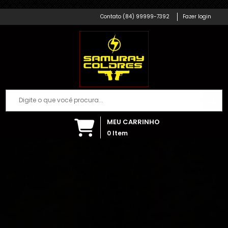
Samuray Coldres; Artigos Militares
(84) 99999-7392
Fazer login
MEU CARRINHO
0
Item