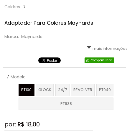
Coldres
Adaptador Para Coldres Maynards
Marca: Maynards
mais informações
Compartilhar
√
Modelo
PT100
GLOCK
24/7
REVOLVER
PT940
PT938
por: R$
18,00