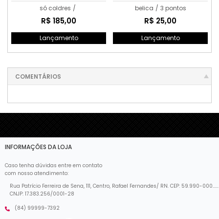
Arrebatamento
só coldres
/
belica
/
3 pontos
R$ 185,00
R$ 25,00
Lançamento
Lançamento
COMENTÁRIOS
INFORMAÇÕES DA LOJA
Caso tenha dúvidas entre em contato
com nosso atendimento:
Rua Patrício Ferreira de Sena, 111, Centro, Rafael Fernandes/ RN. CEP: 59.990-000......
CNJP: 17.383.256/0001-28
(84) 99999-7392