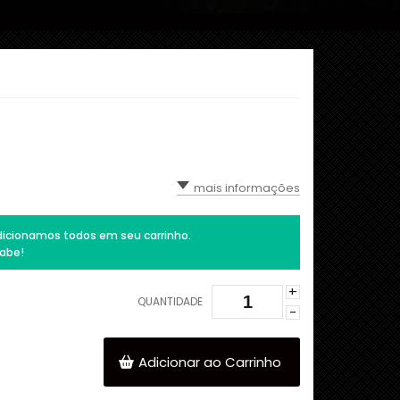
mais informações
icionamos todos em seu carrinho.
abe!
+
QUANTIDADE
-
Adicionar ao Carrinho