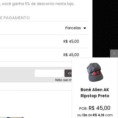
, você ganha 5% de desconto nesta loja.
DE PAGAMENTO
Parcelas
5x com juros de R$ 9,23
9x com juros de R$ 5,35
R$ 45,00
6x com juros de R$ 7,80
10x com juros de R$ 4,86
7x com juros de R$ 6,75
11x com juros de R$ 4,48
.
.
.
>
.
R$ 45,00
.
8x com juros de R$ 5,96
12x com juros de R$ 4,16
.
.
.
.
.
calcular
Não sei meu cep
Boné Alien AK
Ripstop Preto
R$
45,00
POR:
ou
12x
de
R$
4,16
com