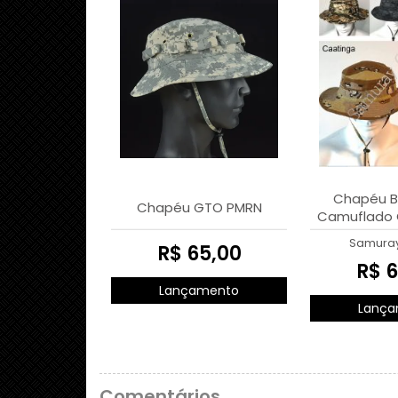
Chapéu B
Chapéu GTO PMRN
Camuflado 
Out
Samura
R$ 65,00
R$ 6
Lançamento
Lança
Comentários