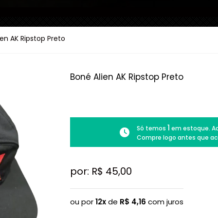
ien AK Ripstop Preto
Boné Alien AK Ripstop Preto
1
Só temos
em estoque. Ad
Compre logo antes que ac
por: R$
45,00
ou por
12x
de
R$
4,16
com juros