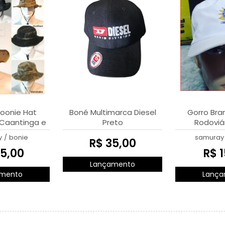
oonie Hat
Boné Multimarca Diesel
Gorro Bran
Caantinga e
Preto
Rodoviá
ros
y
/
bonie
samuray
R$ 35,00
5,00
R$ 1
Lançamento
mento
Lança