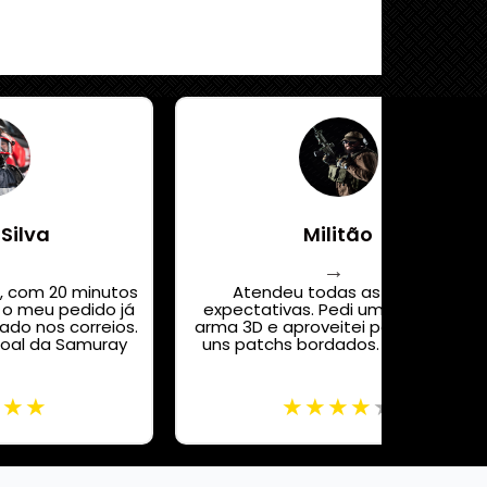
 Silva
Militão
, com 20 minutos
Atendeu todas as minhas
o meu pedido já
expectativas. Pedi um quadro de
do nos correios.
arma 3D e aproveitei para comprar
oal da Samuray
uns patchs bordados. Tudo certo