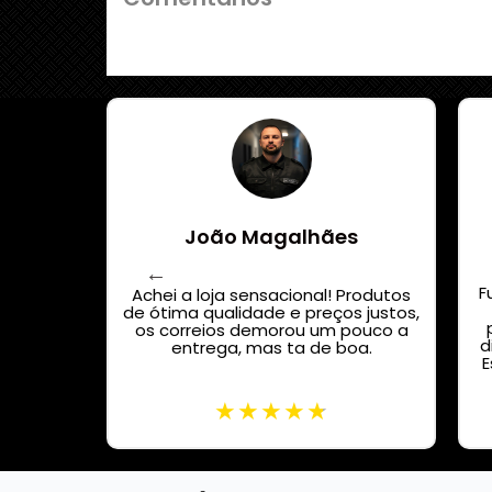
João Magalhães
 acredito
F
or custo
Achei a loja sensacional! Produtos
nas
de ótima qualidade e preços justos,
pistola
os correios demorou um pouco a
d
garros,
entrega, mas ta de boa.
E
te.