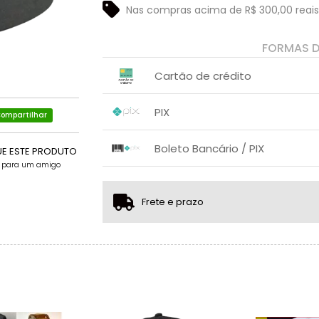
Nas compras acima de R$ 300,00 reais
FORMAS 
Cartão de crédito
1x sem juros de R$ 45,00
PIX
ompartilhar
2x sem juros de R$ 22,50
3x sem juros de R$ 15,00
1x sem juros de R$ 45,00
.
.
.
.
Boleto Bancário / PIX
.
UE ESTE PRODUTO
.
4x com juros de R$ 11,42
e para um amigo
1x sem juros de R$ 45,00
.
.
.
.
.
.
Frete e prazo