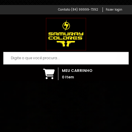
Samuray Coldres; Artigos Militares
Pistola Isqueiro Maçarico Com Porta
Cigarros
(84) 99999-7392
Fazer login
Há algumas horas
MEU CARRINHO
0
Item