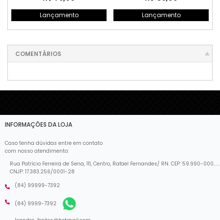
Lançamento
Lançamento
COMENTÁRIOS
INFORMAÇÕES DA LOJA
Caso tenha dúvidas entre em contato
com nosso atendimento:
Rua Patrício Ferreira de Sena, 111, Centro, Rafael Fernandes/ RN. CEP: 59.990-000......
CNJP: 17.383.256/0001-28
(84) 99999-7392
(84) 9999-7392