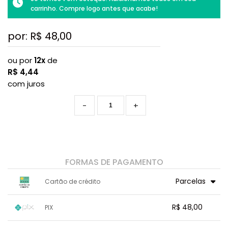
carrinho. Compre logo antes que acabe!
por: R$
48,00
ou por
12x
de
R$
4,44
com juros
-
+
FORMAS DE PAGAMENTO
Parcelas
Cartão de crédito
1x sem juros de R$ 48,00
7x com juros de R$ 7,20
R$ 48,00
PIX
2x sem juros de R$ 24,00
8x com juros de R$ 6,36
3x sem juros de R$ 16,00
9x com juros de R$ 5,71
1x sem juros de R$ 48,00
.