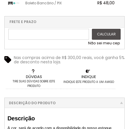
.
.
.
R$ 48,00
Boleto Bancário / PIX
.
.
4x com juros de R$ 12,18
10x com juros de R$ 5,18
.
.
.
.
.
5x com juros de R$ 9,84
11x com juros de R$ 4,78
1x sem juros de R$ 48,00
.
.
.
.
.
6x com juros de R$ 8,32
12x com juros de R$ 4,44
.
.
.
.
.
FRETE E PRAZO
.
CALCULAR
Não sei meu cep
Nas compras acima de R$ 300,00 reais, você ganha 5%
de desconto nesta loja.
DÚVIDAS
INDIQUE
TIRE SUAS DÚVIDAS SOBRE ESTE
INDIQUE ESTE PRODUTO A UM AMIGO
PRODUTO
DESCRIÇÃO DO PRODUTO
Descrição
A cor será de acordo com a disponibilidade do nosso estoque.