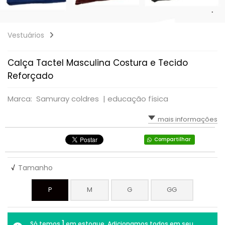
Vestuários
Calça Tactel Masculina Costura e Tecido
Reforçado
Marca: Samuray coldres |
educação física
mais informações
Compartilhar
√
Tamanho
P
M
G
GG
1
Só temos
em estoque. Adicionamos todos em seu