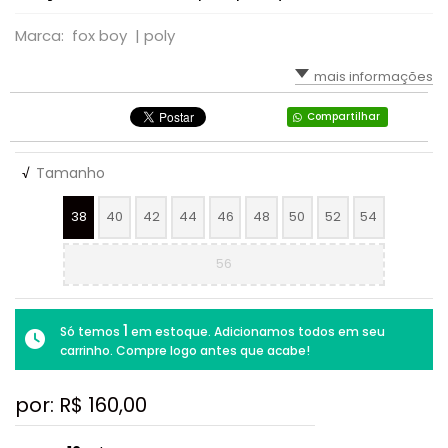
Marca: fox boy |
poly
mais informações
Compartilhar
√
Tamanho
38
40
42
44
46
48
50
52
54
56
1
Só temos
em estoque. Adicionamos todos em seu
carrinho. Compre logo antes que acabe!
por: R$
160,00