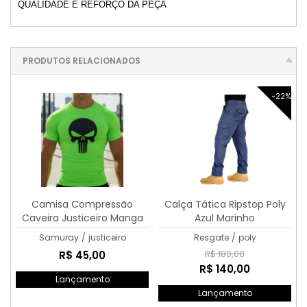
QUALIDADE E REFORÇO DA PEÇA
PRODUTOS RELACIONADOS
-22%
Camisa Compressão
Calça Tática Ripstop Poly
Caveira Justiceiro Manga
Azul Marinho
Curta Treino Gym Verde
Samuray
/
justiceiro
Resgate
/
poly
Limão
R$ 180,00
R$ 45,00
R$ 140,00
Lançamento
Lançamento