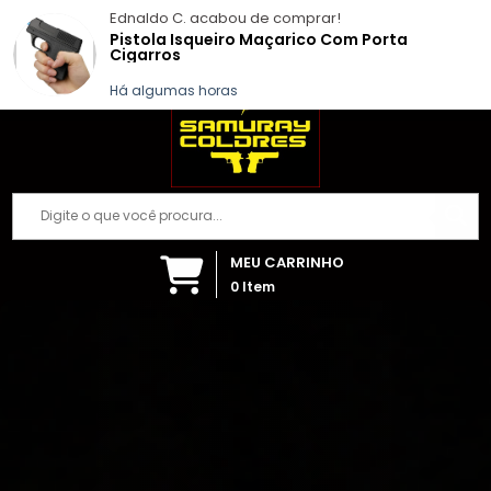
Samuray Coldres; Artigos Militares
Ednaldo C.
acabou de comprar!
(84) 99999-7392
Fazer login
Pistola Isqueiro Maçarico Com Porta
Cigarros
Há algumas horas
MEU CARRINHO
0
Item