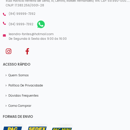
Rua Patrício Ferreira de Sena, 111, Centro, Rafael Fernandes/ RN. CEP: 59.990-000......
CNJP: 17.383.256/0001-28
(84) 99999-7392
(84) 9999-7392
leandro-fontes@hotmail.com
De Segunda à Sexta das 9:00 às 16:00
ACESSO RÁPIDO
>
Quem Somos
>
Política De Privacidade
>
Dúvidas Frequentes
>
Como Comprar
FORMAS DE ENVIO