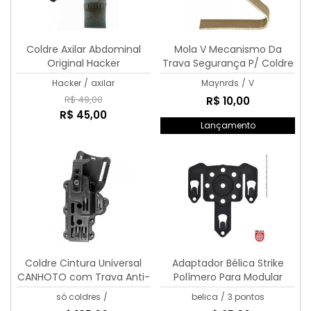
Coldre Axilar Abdominal
Mola V Mecanismo Da
Original Hacker
Trava Segurança P/ Coldre
Maynards Universal
Hacker
/
axilar
Maynrds
/
V
R$ 49,00
R$ 10,00
R$ 45,00
Lançamento
Coldre Cintura Universal
Adaptador Bélica Strike
CANHOTO com Trava Anti-
Polímero Para Modular
Arrebatamento
só coldres
/
belica
/
3 pontos