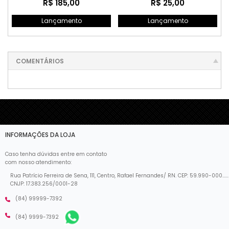
R$ 185,00
R$ 25,00
Lançamento
Lançamento
COMENTÁRIOS
INFORMAÇÕES DA LOJA
Caso tenha dúvidas entre em contato
com nosso atendimento:
Rua Patrício Ferreira de Sena, 111, Centro, Rafael Fernandes/ RN. CEP: 59.990-000......
CNJP: 17.383.256/0001-28
(84) 99999-7392
(84) 9999-7392