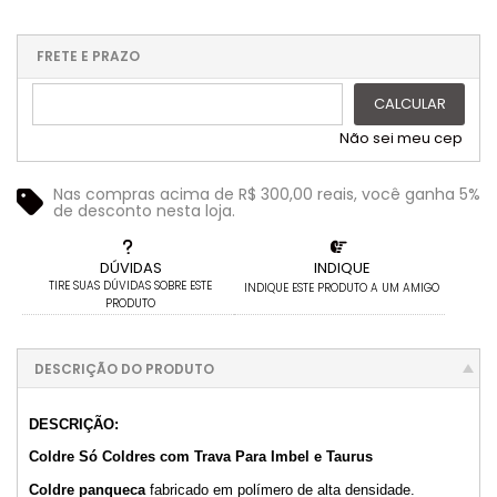
.
5x com juros de R$ 15,38
11x com juros de R$ 7,47
1x sem juros de R$ 75,00
.
.
.
.
.
6x com juros de R$ 13,00
12x com juros de R$ 6,94
.
.
.
.
.
FRETE E PRAZO
.
CALCULAR
Não sei meu cep
Nas compras acima de R$ 300,00 reais, você ganha 5%
de desconto nesta loja.
DÚVIDAS
INDIQUE
TIRE SUAS DÚVIDAS SOBRE ESTE
INDIQUE ESTE PRODUTO A UM AMIGO
PRODUTO
DESCRIÇÃO DO PRODUTO
DESCRIÇÃO:
Coldre Só Coldres com Trava Para Imbel e Taurus
Coldre panqueca
fabricado em polímero de alta densidade.