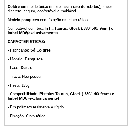
Coldre
em molde único (inteiro -
sem uso de rebites
), super
discreto, seguro, confortável e moldável.
Modelo
panqueca
com fixação em cinto tático.
Compatível com toda linha
Taurus, Glock (.380/ .40/ 9mm) e
Imbel MD6(exclusivamente)
CARACTERÍSTICAS:
- Fabricante:
Só Coldres
- Modelo:
Panqueca
- Lado:
Destro
- Trava: Não possui
- Peso: 125g
- Compatibilidade:
Pistolas Taurus, Glock (.380/ .40/ 9mm) e
Imbel MD6 (exclusivamente)
- Em polímero resistente e rígido.
- Fixação: Cinto tático