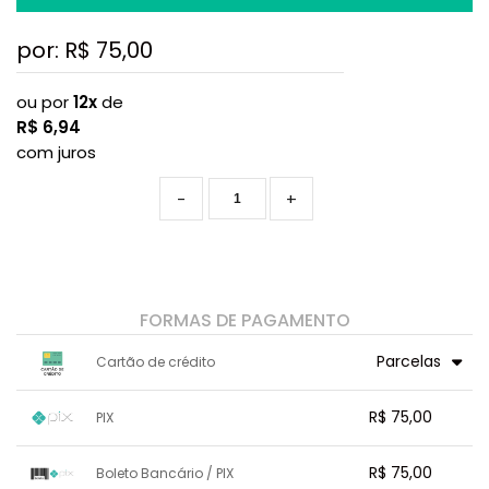
por: R$
75,00
ou por
12x
de
R$
6,94
com juros
-
+
FORMAS DE PAGAMENTO
Parcelas
Cartão de crédito
1x sem juros de R$ 75,00
7x com juros de R$ 11,25
R$ 75,00
PIX
2x sem juros de R$ 37,50
8x com juros de R$ 9,94
3x sem juros de R$ 25,00
9x com juros de R$ 8,92
1x sem juros de R$ 75,00
.
.
.
.
R$ 75,00
Boleto Bancário / PIX
.
.
4x com juros de R$ 19,03
10x com juros de R$ 8,10
.
.
.
.