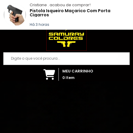
Samuray Coldres; Artigos Militares
Cristiane .
acabou de comprar!
(84) 99999-7392
Fazer login
Pistola Isqueiro Maçarico Com Porta
Cigarros
Há 3 horas
MEU CARRINHO
0
Item