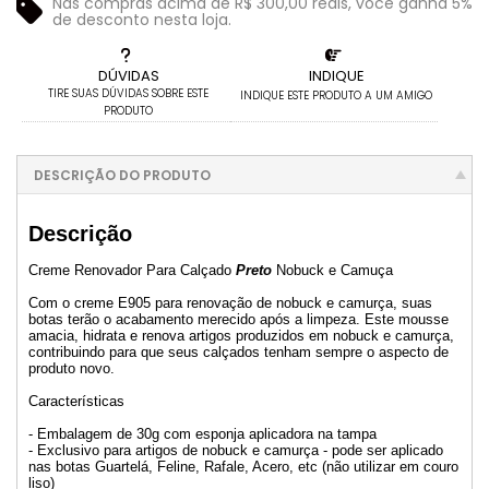
Nas compras acima de R$ 300,00 reais, você ganha 5%
de desconto nesta loja.
DÚVIDAS
INDIQUE
TIRE SUAS DÚVIDAS SOBRE ESTE
INDIQUE ESTE PRODUTO A UM AMIGO
PRODUTO
DESCRIÇÃO DO PRODUTO
Descrição
Creme Renovador Para Calçado
Preto
Nobuck e Camuça
Com o creme E905 para renovação de nobuck e camurça, suas
botas terão o acabamento merecido após a limpeza. Este mousse
amacia, hidrata e renova artigos produzidos em nobuck e camurça,
contribuindo para que seus calçados tenham sempre o aspecto de
produto novo.
Características
- Embalagem de 30g com esponja aplicadora na tampa
- Exclusivo para artigos de nobuck e camurça - pode ser aplicado
nas botas Guartelá, Feline, Rafale, Acero, etc (não utilizar em couro
liso)