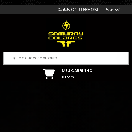
Samuray Coldres; Artigos Militares
(84) 99999-7392
Fazer login
MEU CARRINHO
0
Item