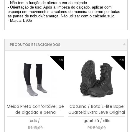
- Não tem a função de alterar a cor do calçado
- Orientação de uso: Após a limpeza do calçado, aplicar com
esponja em movimentos circulares de maneira uniforme por todas
as partes de nobuck/camurça. Não utilizar com o calçado sujo.
- Marca: E905
PRODUTOS RELACIONADOS
-13%
-6%
Meião Preto confortável, pé
Coturno / Bota E-lite Bope
de algodão e perna
Guartelá Extra Leve Original
elastano com poliamida
bds
/
guartelá
/
elite
R$ 15,00
R$ 590,00