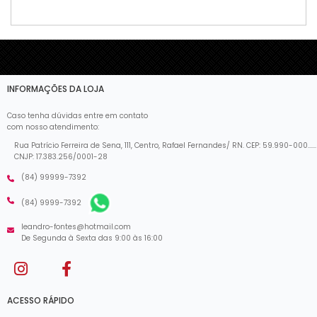
INFORMAÇÕES DA LOJA
Caso tenha dúvidas entre em contato
com nosso atendimento:
Rua Patrício Ferreira de Sena, 111, Centro, Rafael Fernandes/ RN. CEP: 59.990-000......
CNJP: 17.383.256/0001-28
(84) 99999-7392
(84) 9999-7392
leandro-fontes@hotmail.com
De Segunda à Sexta das 9:00 às 16:00
ACESSO RÁPIDO