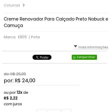
Coturnos
Creme Renovador Para Calçado Preto Nobuck e
Camuça
Marca: E905 |
Pote
mais informações
Compartilhar
de: R$
25,00
por: R$
24,00
ou por
12x
de
R$
2,22
com juros