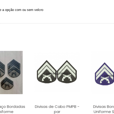
e a opção com ou sem velcro
raço Bordadas
Divisas de Cabo PMPB -
Divisas Bo
niforme
par
Uniforme S