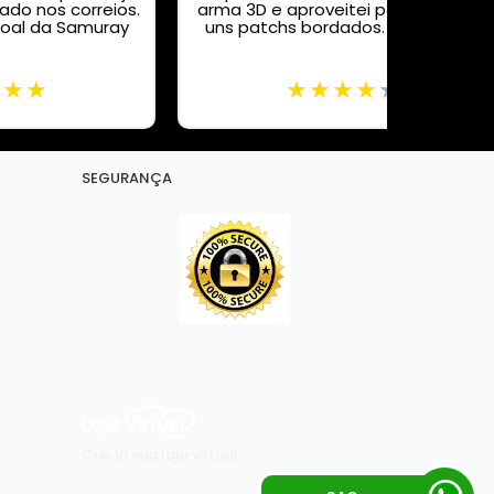
do nos correios.
arma 3D e aproveitei para comprar
oal da Samuray
uns patchs bordados. Tudo certo
SEGURANÇA
Crie já sua loja virtual