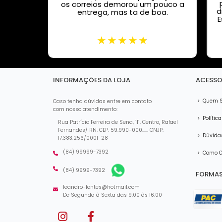
pistola
os correios demorou um pouco a
d
garros,
entrega, mas ta de boa.
E
te.
INFORMAÇÕES DA LOJA
ACESSO
>
Quem 
Caso tenha dúvidas entre em contato
com nosso atendimento:
>
Política
Rua Patrício Ferreira de Sena, 111, Centro, Rafael
Fernandes/ RN. CEP: 59.990-000...... CNJP:
>
Dúvidas
17.383.256/0001-28
(84) 99999-7392
>
Como C
(84) 9999-7392
FORMAS
leandro-fontes@hotmail.com
De Segunda à Sexta das 9:00 às 16:00