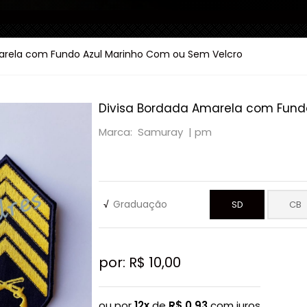
arela com Fundo Azul Marinho Com ou Sem Velcro
Divisa Bordada Amarela com Fund
Marca: Samuray |
pm
√
Graduação
SD
CB
por: R$
10,00
ou por
12x
de
R$
0,93
com juros