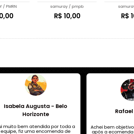
nal PMRN
Y
/
PMRN
samuray
/
pmpb
samura
0,00
R$ 10,00
R$ 1
Isabela Augusta - Belo
Rafael
Horizonte
ui muito bem atendida por toda a
Achei bem objetivo
equipe, fiz uma encomenda de
após a ecomenda 