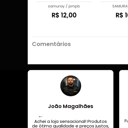
Operacio
samuray
/
pmpb
SAMURA
R$ 12,00
R$ 1
Comentários
João Magalhães
 acredito
F
or custo
Achei a loja sensacional! Produtos
nas
de ótima qualidade e preços justos,