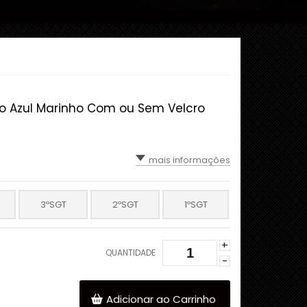
o Azul Marinho Com ou Sem Velcro
mais informações
3ºSGT
2ºSGT
1ºSGT
+
QUANTIDADE
-
Adicionar ao Carrinho