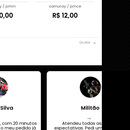
y
/
pmrn
samuray
/
pmce
0,00
R$ 12,00
 Silva
Militão
, com 20 minutos
Atendeu todas as minhas
o meu pedido já
expectativas. Pedi um quadro de