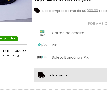
Nas compras acima de R$ 300,00 reais
FORMAS 
Cartão de crédito
ompartilhar
1x sem juros de R$ 10,00
PIX
2x sem juros de R$ 5,00
UE ESTE PRODUTO
3x sem juros de R$ 3,33
1x sem juros de R$ 10,00
.
.
e para um amigo
.
.
Boleto Bancário / PIX
.
.
4x com juros de R$ 2,54
1x sem juros de R$ 10,00
.
.
.
.
.
.
Frete e prazo