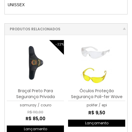
UNISSEX
PRODUTOS RELACIONADOS
-22%
Braçal Preto Para
Óculos Proteção
Segurança Privada
Segurança Poli-fer Wave
Anti-risco
samuray
/
couro
polifer
/
epi
R$ 110,00
R$ 9,50
R$ 85,00
Lançamento
Lançamento