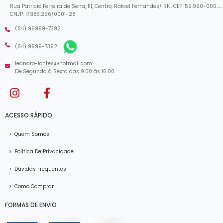
Rua Patrício Ferreira de Sena, 111, Centro, Rafael Fernandes/ RN. CEP: 59.990-000......
CNJP: 17.383.256/0001-28
(84) 99999-7392
(84) 9999-7392
leandro-fontes@hotmail.com
De Segunda à Sexta das 9:00 às 16:00
ACESSO RÁPIDO
>
Quem Somos
>
Política De Privacidade
>
Dúvidas Frequentes
>
Como Comprar
FORMAS DE ENVIO