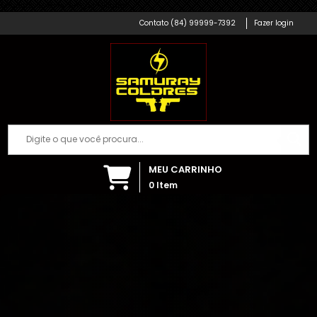
Samuray Coldres; Artigos Militares
Há algumas horas
(84) 99999-7392
Fazer login
MEU CARRINHO
0
Item