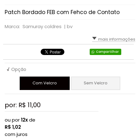
Patch Bordado FEB com Fehco de Contato
Marca: Samuray coldres |
bv
mais informações
Compartilhar
√
Opção
Com Velcro
Sem Velcro
por: R$
11,00
ou por
12x
de
R$
1,02
com juros