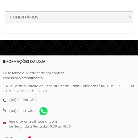
COMENTÁRIOS
INFORMAÇÕES DA LOJA
Caso tenha dúvidas entre em contato
com nosso atendimento:
Rua Patrício Ferreira de Sena, 111, Centro, Rafael Fernandes/ RN. CEP: 59.990-000......
CNJP: 17.383.256/0001-28
(84) 99999-7392
(84) 9999-7392
leandro-fontes@hotmail.com
De Segunda à Sexta das 9:00 às 16:00