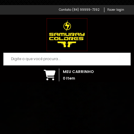
Samuray Coldres; Artigos Militares
Há algumas horas
(84) 99999-7392
Fazer login
MEU CARRINHO
0
Item