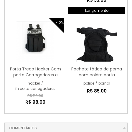
R$ 55,00
Lançamento
-10%
Porta Treco Hacker Com
Pochete tática de perna
porta Carregadores e
com coldre porta
bolsos
carregadores e porta
hacker
/
police
/
bornal
munição
fn porta carregadores
R$ 85,00
R$ 110,00
R$ 98,00
COMENTÁRIOS