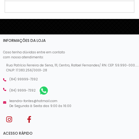
INFORMAÇÕES DA LOJA
Caso tenha dúvidas entre em contato
com nosso atendimento:
Rua Patrício Ferreira de Sena, 111, Centro, Rafael Fernandes/ RN. CEP: 59.990-000......
CNJP: 17.383.256/0001-28
(84) 99999-7392
(84) 9999-7392
leandro-fontes@hotmail.com
De Segunda à Sexta das 9:00 às 16:00
ACESSO RÁPIDO