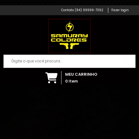
Samuray Coldres; Artigos Militares
(84) 99999-7392
Fazer login
MEU CARRINHO
0
Item