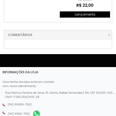
R$ 22,00
Lançamento
COMENTÁRIOS
INFORMAÇÕES DA LOJA
Caso tenha dúvidas entre em contato
com nosso atendimento:
Rua Patrício Ferreira de Sena, 111, Centro, Rafael Fernandes/ RN. CEP: 59.990-000......
CNJP: 17.383.256/0001-28
(84) 99999-7392
(84) 9999-7392