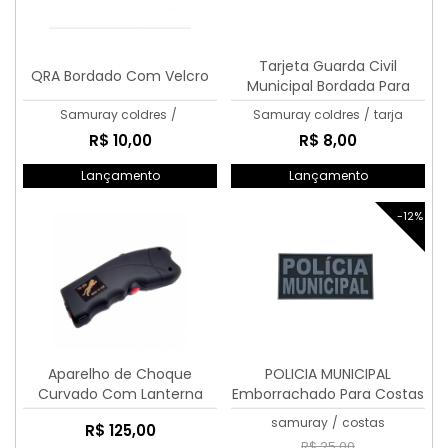
Tarjeta Guarda Civil
QRA Bordado Com Velcro
Municipal Bordada Para
Peito
Samuray coldres
/
Samuray coldres
/
tarja
R$ 10,00
R$ 8,00
Lançamento
Lançamento
-12%
Aparelho de Choque
POLICIA MUNICIPAL
Curvado Com Lanterna
Emborrachado Para Costas
TW-309
samuray
/
costas
R$ 125,00
R$ 25,00