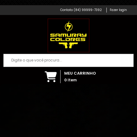
Há algumas horas
Samuray Coldres; Artigos Militares
(84) 99999-7392
Fazer login
MEU CARRINHO
0
Item