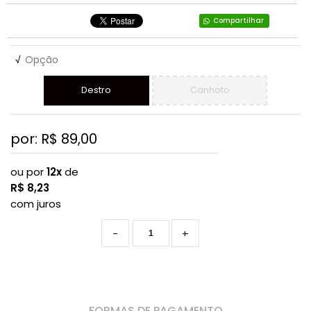
Compartilhar
√
Opção
Destro
Canhoto
por: R$
89,00
ou por
12x
de
R$
8,23
com juros
-
+
FORMAS DE PAGAMENTO