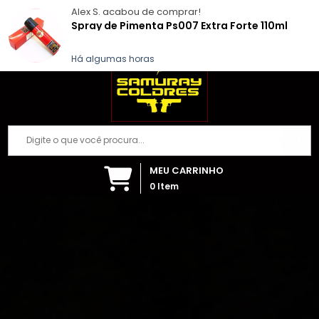
Samuray Coldres; Artigos Militares
Alex S.
acabou de comprar!
(84) 99999-7392
Fazer login
Spray de Pimenta Ps007 Extra Forte 110ml
Há algumas horas
MEU CARRINHO
0
Item