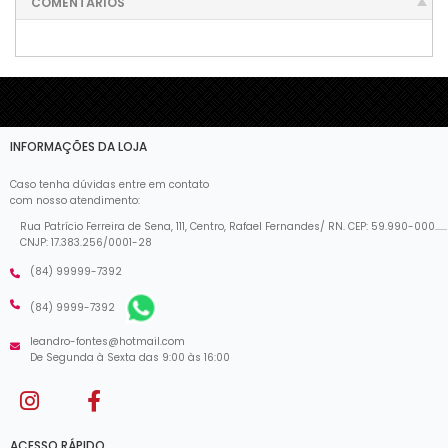
COMENTÁRIOS
INFORMAÇÕES DA LOJA
Caso tenha dúvidas entre em contato
com nosso atendimento:
Rua Patrício Ferreira de Sena, 111, Centro, Rafael Fernandes/ RN. CEP: 59.990-000......
CNJP: 17.383.256/0001-28
(84) 99999-7392
(84) 9999-7392
leandro-fontes@hotmail.com
De Segunda à Sexta das 9:00 às 16:00
ACESSO RÁPIDO