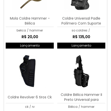
Mola Coldre Hammer -
Coldre Universal Padle
Bélica
Polímero Com Suporte
Modular
belica
/
hammer
so coldres
/
R$ 20,00
R$ 135,00
Lançamento
Lançamento
Coldre Bélica Hammer II
Coldre Revolver 6 tiros Ck
Preto Universal para
Pistolas
ck
/
rv
Bélica
/
hammer