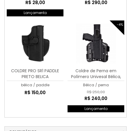
R$ 28,00
R$ 290,00
Lançamento
-4%
COLDRE PRO SR1 PADDLE
Coldre de Perna em
PRETO BELICA
Polímero Univesal Bélica,
preto, verde ou coiote
bélica
/
paddle
Bélica
/
perna
R$ 250,00
R$ 150,00
R$ 240,00
Lançamento