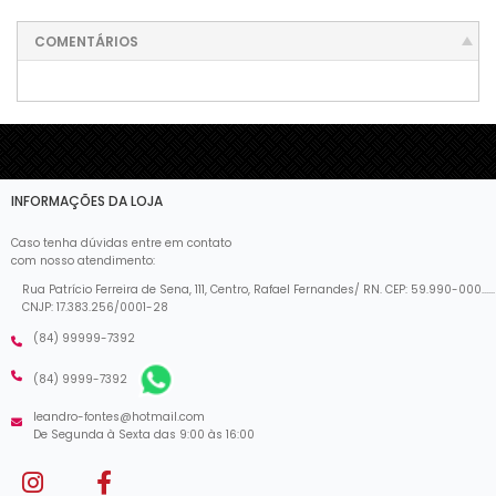
COMENTÁRIOS
INFORMAÇÕES DA LOJA
Caso tenha dúvidas entre em contato
com nosso atendimento:
Rua Patrício Ferreira de Sena, 111, Centro, Rafael Fernandes/ RN. CEP: 59.990-000......
CNJP: 17.383.256/0001-28
(84) 99999-7392
(84) 9999-7392
leandro-fontes@hotmail.com
De Segunda à Sexta das 9:00 às 16:00