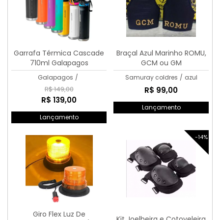
Garrafa Térmica Cascade
Braçal Azul Marinho ROMU,
710ml Galapagos
GCM ou GM
Galapagos
/
Samuray coldres
/
azul
R$ 149,00
R$ 99,00
R$ 139,00
Lançamento
Lançamento
-14%
Giro Flex Luz De
Kit Joelheira e Cotoveleira