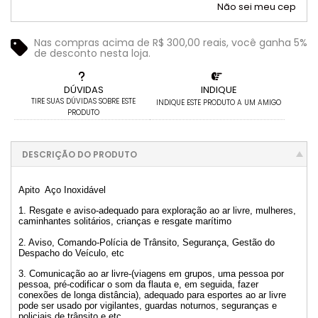
Não sei meu cep
Nas compras acima de R$ 300,00 reais, você ganha 5%
de desconto nesta loja.
DÚVIDAS
INDIQUE
TIRE SUAS DÚVIDAS SOBRE ESTE
INDIQUE ESTE PRODUTO A UM AMIGO
PRODUTO
DESCRIÇÃO DO PRODUTO
Apito Aço Inoxidável
1. Resgate e aviso-adequado para exploração ao ar livre, mulheres,
caminhantes solitários, crianças e resgate marítimo
2. Aviso, Comando-Polícia de Trânsito, Segurança, Gestão do
Despacho do Veículo, etc
3. Comunicação ao ar livre-(viagens em grupos, uma pessoa por
pessoa, pré-codificar o som da flauta e, em seguida, fazer
conexões de longa distância), adequado para esportes ao ar livre
pode ser usado por vigilantes, guardas noturnos, seguranças e
policiais de trânsito e etc...