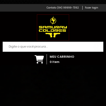
Samuray Coldres; Artigos Militares
Cristiane .
acabou de comprar!
(84) 99999-7392
Fazer login
Pistola Isqueiro Maçarico Com Porta
Cigarros
Há algumas horas
MEU CARRINHO
0
Item