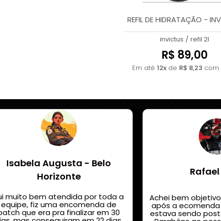
REFIL DE HIDRATAÇÃO - IN
invictus
/
refil 2l
R$ 89,00
Em até
12x
de
R$ 8,23
com 
Isabela Augusta - Belo
Rafael
Horizonte
ui muito bem atendida por toda a
Achei bem objetivo
equipe, fiz uma encomenda de
após a ecomenda 
patch que era pra finalizar em 30
estava sendo posta
ias, mas conseguiram em 22 dias.