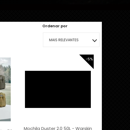
Ordenar por
MAIS RELEVANTES
MAIS VENDIDOS
-5%
MENOR PREÇO
MAIOR PREÇO
A - Z
Mochila Duster 2.0 50L - Warskin