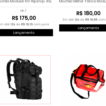
chila Modular Em Ripstop 45L
Mochila Militar Tática Modu
ck
/
R$ 180,00
R$ 175,00
Em até
12x
de
R$ 16,65
com 
Em até
12x
de
R$ 16,19
com juros
Lançamento
Lançamento