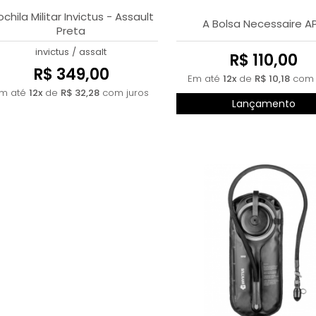
chila Militar Invictus - Assault
A Bolsa Necessaire A
Preta
invictus
/
assalt
R$ 110,00
R$ 349,00
Em até
12x
de
R$ 10,18
com 
m até
12x
de
R$ 32,28
com juros
Lançamento