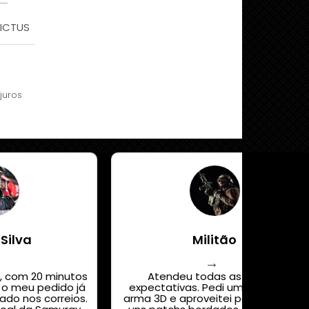
VICTUS
juros
 Silva
Militão
, com 20 minutos
Atendeu todas as minhas
o meu pedido já
expectativas. Pedi um quadro de
do nos correios.
arma 3D e aproveitei para comprar