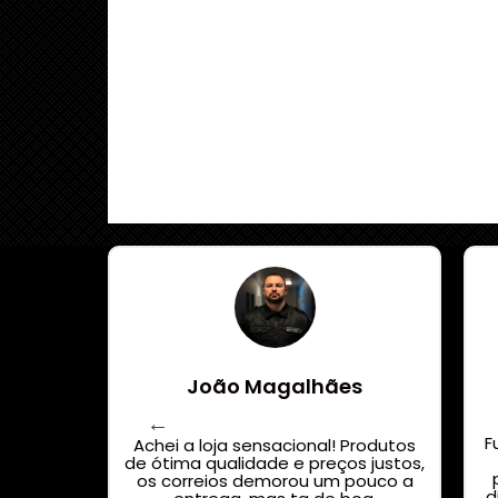
João Magalhães
 acredito
F
or custo
Achei a loja sensacional! Produtos
nas
de ótima qualidade e preços justos,
pistola
os correios demorou um pouco a
d