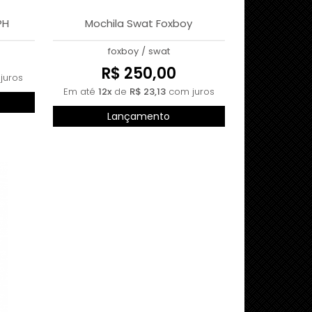
PH
Mochila Swat Foxboy
foxboy
/
swat
R$ 250,00
juros
Em até
12x
de
R$ 23,13
com juros
Lançamento