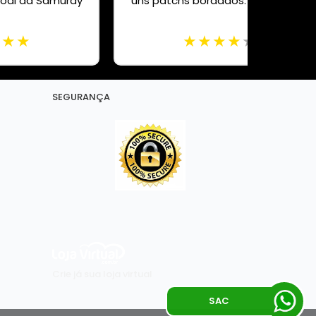
oal da Samuray
uns patchs bordados. Tudo certo
SEGURANÇA
Crie já sua loja virtual
SAC