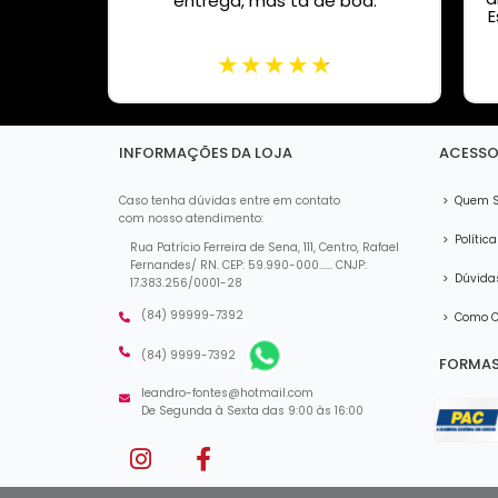
garros,
entrega, mas ta de boa.
E
te.
INFORMAÇÕES DA LOJA
ACESSO
>
Quem 
Caso tenha dúvidas entre em contato
com nosso atendimento:
>
Política
Rua Patrício Ferreira de Sena, 111, Centro, Rafael
Fernandes/ RN. CEP: 59.990-000...... CNJP:
>
Dúvidas
17.383.256/0001-28
(84) 99999-7392
>
Como C
(84) 9999-7392
FORMAS
leandro-fontes@hotmail.com
De Segunda à Sexta das 9:00 às 16:00