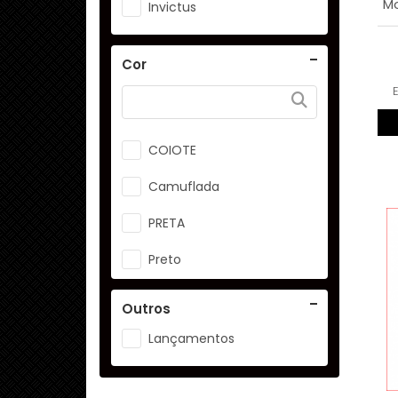
Mo
Invictus
Cor
COIOTE
Camuflada
PRETA
Preto
VERDE OLIVA
Outros
Verde
Lançamentos