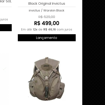
lar 50L
Black Original Invictus
invictus
/
Warskin Black
R$ 529,00
juros
R$ 499,00
Em até
12x
de
R$ 46,16
com juros
Lançamento