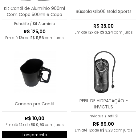
Kit Cantil de Alumínio 900ml
Bússola Glb06 Gold Sports
Com Copo 500ml e Capa
Echolife
/
Kit Aluminio
R$ 35,00
R$ 125,00
Em até
12x
de
R$ 3,24
com juros
Em até
12x
de
R$ 11,56
com juros
REFIL DE HIDRATAÇÃO -
Caneco pra Cantil
INVICTUS
invictus
/
refil 2l
R$ 10,00
R$ 89,00
Em até
12x
de
R$ 0,93
com juros
Em até
12x
de
R$ 8,23
com juros
Lançamento