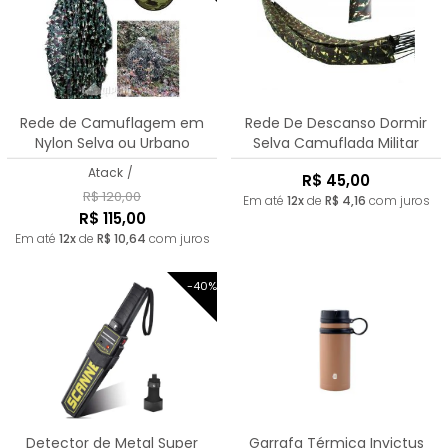
Rede de Camuflagem em
Rede De Descanso Dormir
Nylon Selva ou Urbano
Selva Camuflada Militar
Tamanho 2m x 3,20
Camping
Atack
/
R$ 45,00
R$ 120,00
Em até
12x
de
R$ 4,16
com juros
R$ 115,00
Em até
12x
de
R$ 10,64
com juros
-40%
Detector de Metal Super
Garrafa Térmica Invictus