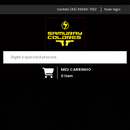
Samuray Coldres; Artigos Militares
(84) 99999-7392
Fazer login
MEU CARRINHO
0
Item