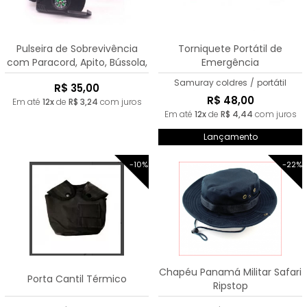
Pulseira de Sobrevivência
Torniquete Portátil de
com Paracord, Apito, Bússola,
Emergência
Canivete e Pederneira
Samuray coldres
/
portátil
R$ 35,00
R$ 48,00
Em até
12x
de
R$ 3,24
com juros
Em até
12x
de
R$ 4,44
com juros
Lançamento
-10%
-22%
Chapéu Panamá Militar Safari
Porta Cantil Térmico
Ripstop