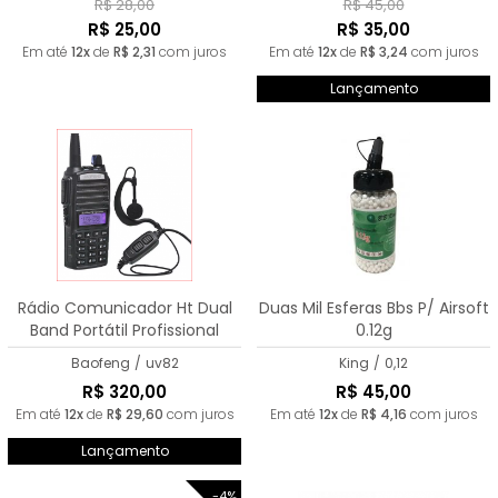
R$ 28,00
R$ 45,00
R$ 25,00
R$ 35,00
Em até
12x
de
R$ 2,31
com juros
Em até
12x
de
R$ 3,24
com juros
Lançamento
Rádio Comunicador Ht Dual
Duas Mil Esferas Bbs P/ Airsoft
Band Portátil Profissional
0.12g
Baofeng UV-82
Baofeng
/
uv82
King
/
0,12
R$ 320,00
R$ 45,00
Em até
12x
de
R$ 29,60
com juros
Em até
12x
de
R$ 4,16
com juros
Lançamento
-4%