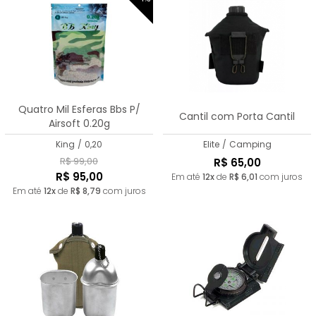
Quatro Mil Esferas Bbs P/
Cantil com Porta Cantil
Airsoft 0.20g
King
/
0,20
Elite
/
Camping
R$ 99,00
R$ 65,00
R$ 95,00
Em até
12x
de
R$ 6,01
com juros
Em até
12x
de
R$ 8,79
com juros