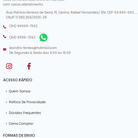
com nosso atendimento:
Rua Patrício Ferreira de Sena, 111, Centro, Rafael Fernandes/ RN. CEP: 59.990-000......
CNJP: 17.383.256/0001-28
(84) 99999-7392
(84) 9999-7392
leandro-fontes@hotmail.com
De Segunda à Sexta das 9:00 às 16:00
ACESSO RÁPIDO
>
Quem Somos
>
Política De Privacidade
>
Dúvidas Frequentes
>
Como Comprar
FORMAS DE ENVIO