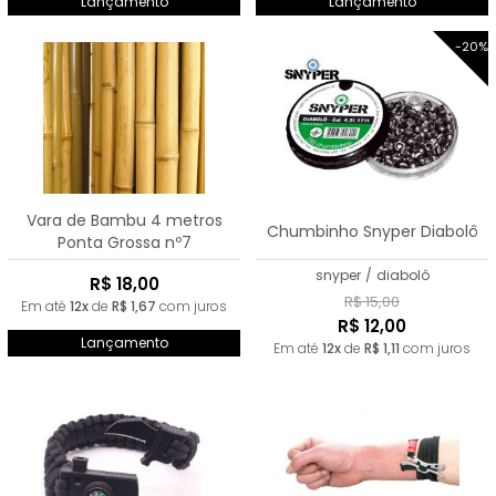
Lançamento
Lançamento
-20%
Vara de Bambu 4 metros
Chumbinho Snyper Diabolô
Ponta Grossa nº7
snyper
/
diabolô
R$ 18,00
R$ 15,00
Em até
12x
de
R$ 1,67
com juros
R$ 12,00
Lançamento
Em até
12x
de
R$ 1,11
com juros