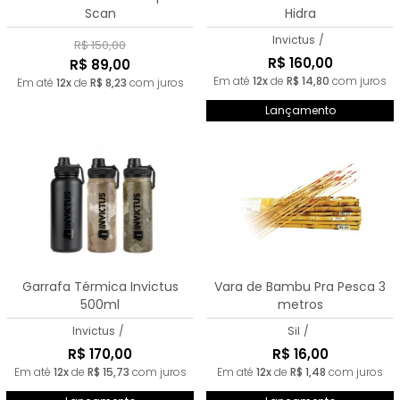
Scan
Hidra
Invictus
/
R$ 150,00
R$ 160,00
R$ 89,00
Em até
12x
de
R$ 14,80
com juros
Em até
12x
de
R$ 8,23
com juros
Lançamento
Garrafa Térmica Invictus
Vara de Bambu Pra Pesca 3
500ml
metros
Invictus
/
Sil
/
R$ 170,00
R$ 16,00
Em até
12x
de
R$ 15,73
com juros
Em até
12x
de
R$ 1,48
com juros