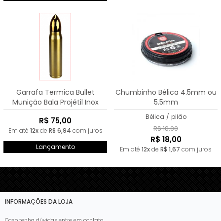
Garrafa Termica Bullet
Chumbinho Bélica 4.5mm ou
Munição Bala Projétil Inox
5.5mm
350ml
Bélica
/
pilão
R$ 75,00
R$ 18,00
Em até
12x
de
R$ 6,94
com juros
R$ 18,00
Lançamento
Em até
12x
de
R$ 1,67
com juros
INFORMAÇÕES DA LOJA
Caso tenha dúvidas entre em contato