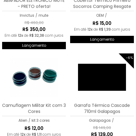
ABAFADOR ELETRÔNICO MUTE
Cobertor Térmico Primeiro
- PRETO oferta!
Socorros Camping Resgate
Invictus
/
mute
OEM
/
R$ 460,00
R$ 15,00
R$ 350,00
Em até
12x
de
R$ 1,39
com juros
Em até
12x
de
R$ 32,38
com juros
Lançamento
Lançamento
-6%
Camuflagem Militar Kit com 3
Garrafa Térmica Cascade
Cores
710ml Galapagos
Alien
/
kit 3 cores
Galapagos
/
R$ 149,00
R$ 12,00
R$ 139,00
Em até
12x
de
R$ 1,11
com juros