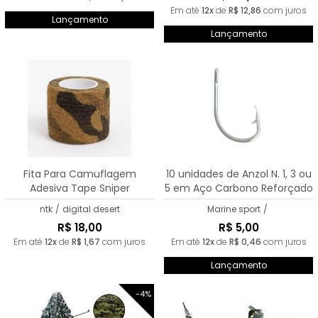
Em até
12x
de
R$ 12,86
com juros
Lançamento
Lançamento
Fita Para Camuflagem
10 unidades de Anzol N. 1, 3 ou
Adesiva Tape Sniper
5 em Aço Carbono Reforçado
ntk
/
digital desert
Marine sport
/
R$ 18,00
R$ 5,00
Em até
12x
de
R$ 1,67
com juros
Em até
12x
de
R$ 0,46
com juros
Lançamento
-4%