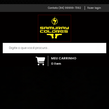
Cigarros
Samuray Coldres; Artigos Militares
(84) 99999-7392
Fazer login
Há algumas horas
MEU CARRINHO
0
Item