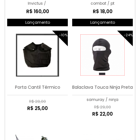
Invictus
/
combat
/
pt
R$ 160,00
R$ 18,00
Lançamento
Lançamento
-10%
-24%
Porta Cantil Térmico
Balaclava Touca Ninja Preta
samuray
/
ninja
R$ 28,00
R$ 29,00
R$ 25,00
R$ 22,00