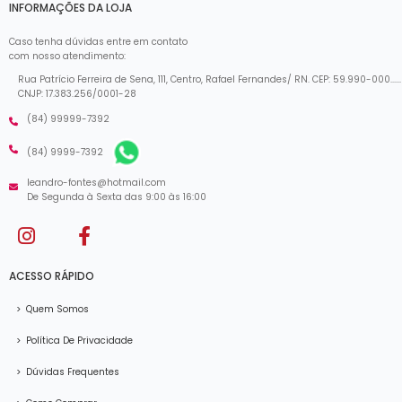
INFORMAÇÕES DA LOJA
Caso tenha dúvidas entre em contato
com nosso atendimento:
Rua Patrício Ferreira de Sena, 111, Centro, Rafael Fernandes/ RN. CEP: 59.990-000......
CNJP: 17.383.256/0001-28
(84) 99999-7392
(84) 9999-7392
leandro-fontes@hotmail.com
De Segunda à Sexta das 9:00 às 16:00
ACESSO RÁPIDO
>
Quem Somos
>
Política De Privacidade
>
Dúvidas Frequentes