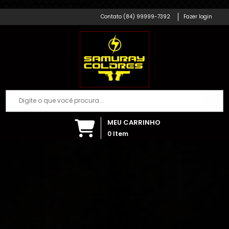
Samuray Coldres; Artigos Militares
(84) 99999-7392
Fazer login
MEU CARRINHO
0
Item