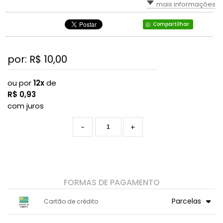
mais informações
Compartilhar
por: R$
10,00
ou por
12x
de
R$
0,93
com juros
-
+
FORMAS DE PAGAMENTO
Parcelas
Cartão de crédito
1x sem juros de R$ 10,00
7x com juros de R$ 1,50