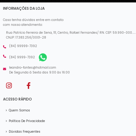
INFORMAÇÕES DA LOJA
Caso tenha dúvidas entre em contato
com nosso atendimento:
Rua Patrício Ferreira de Sena, 111, Centro, Rafael Fernandes/ RN. CEP: 59.990-000......
CNJP: 17.383.256/0001-28
(84) 99999-7392
(84) 9999-7392
leandro-fontes@hotmail.com
De Segunda à Sexta das 9:00 às 16:00
ACESSO RÁPIDO
>
Quem Somos
>
Política De Privacidade
>
Dúvidas Frequentes