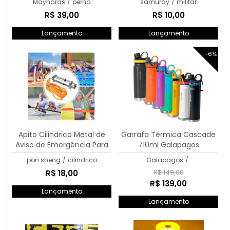
Maynards
/
perna
samuray
/
militar
R$ 39,00
R$ 10,00
Lançamento
Lançamento
-6%
Apito Cilindrico Metal de
Garrafa Térmica Cascade
Aviso de Emergência Para
710ml Galapagos
Salva Vidas e Largadas
pon sheng
/
cilindrico
Galapagos
/
R$ 149,00
R$ 18,00
R$ 139,00
Lançamento
Lançamento