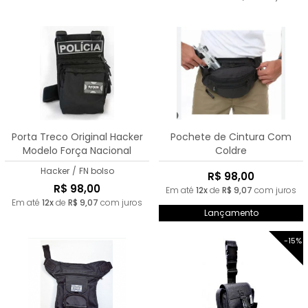
Porta Treco Original Hacker
Pochete de Cintura Com
Modelo Força Nacional
Coldre
Hacker
/
FN bolso
R$ 98,00
R$ 98,00
Em até
12x
de
R$ 9,07
com juros
Em até
12x
de
R$ 9,07
com juros
Lançamento
-15%