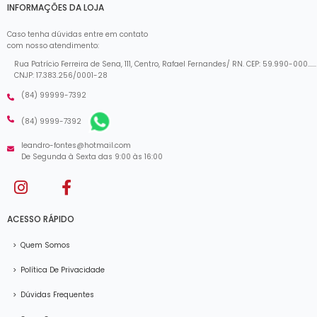
INFORMAÇÕES DA LOJA
Caso tenha dúvidas entre em contato
com nosso atendimento:
Rua Patrício Ferreira de Sena, 111, Centro, Rafael Fernandes/ RN. CEP: 59.990-000......
CNJP: 17.383.256/0001-28
(84) 99999-7392
(84) 9999-7392
leandro-fontes@hotmail.com
De Segunda à Sexta das 9:00 às 16:00
ACESSO RÁPIDO
>
Quem Somos
>
Política De Privacidade
>
Dúvidas Frequentes