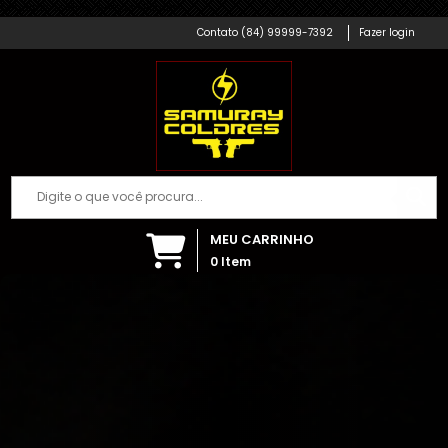
Samuray Coldres; Artigos Militares
(84) 99999-7392
Fazer login
MEU CARRINHO
0
Item