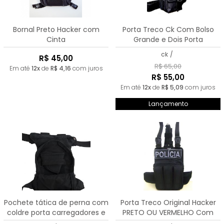
Bornal Preto Hacker com
Porta Treco Ck Com Bolso
Cinta
Grande e Dois Porta
Carregadores Lateral
ck
/
R$ 45,00
R$ 65,00
Em até
12x
de
R$ 4,16
com juros
R$ 55,00
Em até
12x
de
R$ 5,09
com juros
Lançamento
Pochete tática de perna com
Porta Treco Original Hacker
coldre porta carregadores e
PRETO OU VERMELHO Com
porta munição
Porta Faca Tática