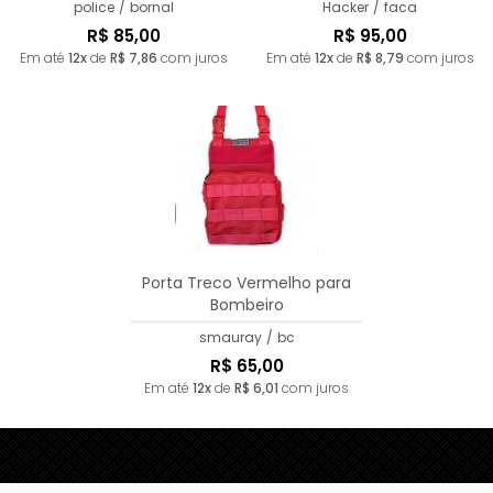
police
/
bornal
Hacker
/
faca
R$ 85,00
R$ 95,00
Em até
12x
de
R$ 7,86
com juros
Em até
12x
de
R$ 8,79
com juros
Porta Treco Vermelho para
Bombeiro
smauray
/
bc
R$ 65,00
Em até
12x
de
R$ 6,01
com juros