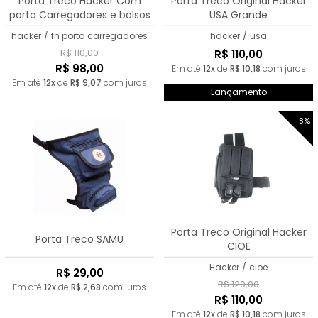
Porta Treco Hacker Com
Porta Treco Original Hacker
porta Carregadores e bolsos
USA Grande
hacker
/
fn porta carregadores
hacker
/
usa
R$ 110,00
R$ 110,00
R$ 98,00
Em até
12x
de
R$ 10,18
com juros
Em até
12x
de
R$ 9,07
com juros
Lançamento
-8%
Porta Treco Original Hacker
Porta Treco SAMU
CIOE
Hacker
/
cioe
R$ 29,00
R$ 120,00
Em até
12x
de
R$ 2,68
com juros
R$ 110,00
Em até
12x
de
R$ 10,18
com juros