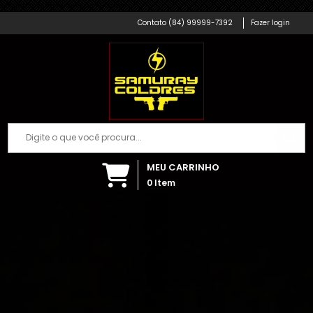
Samuray Coldres; Artigos Militares
(84) 99999-7392
Fazer login
MEU CARRINHO
0
Item