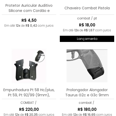
Protetor Auricular Auditivo
Chaveiro Combat Pistola
Silicone com Cordão e
Caixinha
combat
/
pt
R$ 4,50
R$ 18,00
Em até
12x
de
R$ 0,42
com juros
Em até
12x
de
R$ 1,67
com juros
Lançamento
Empunhadura Pt 58 Hc/plus,
Prolongador Alongador
Pt 59, Pt 92/99 (9mm),
Taurus G2c e G3c 9mm
Pt100/101 Preto
COMBAT
/
combat
/
R$ 220,00
R$ 180,00
Em até
12x
de
R$ 20,35
com juros
Em até
12x
de
R$ 16,65
com juros