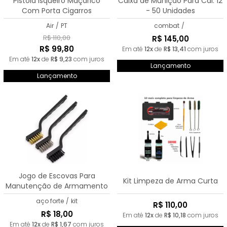
Pistola Isqueiro Maçarico
Caixa de Munição Para Cal. 12
Com Porta Cigarros
- 50 Unidades
Air
/
PT
combat
/
R$ 110,00
R$ 145,00
R$ 99,80
Em até
12x
de
R$ 13,41
com juros
Em até
12x
de
R$ 9,23
com juros
Lançamento
Lançamento
Jogo de Escovas Para
Kit Limpeza de Arma Curta
Manutenção de Armamento
aço forte
/
kit
R$ 110,00
R$ 18,00
Em até
12x
de
R$ 10,18
com juros
Em até
12x
de
R$ 1,67
com juros