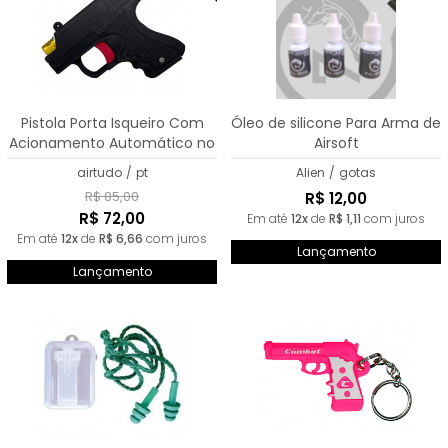
Pistola Porta Isqueiro Com
Óleo de silicone Para Arma de
Acionamento Automático no
Airsoft
Gatilho
airtudo
/
pt
Alien
/
gotas
R$ 85,00
R$ 12,00
R$ 72,00
Em até
12x
de
R$ 1,11
com juros
Em até
12x
de
R$ 6,66
com juros
Lançamento
Lançamento