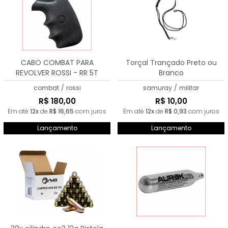
CABO COMBAT PARA
Torçal Trançado Preto ou
REVOLVER ROSSI - RR 5T
Branco
combat
/
rossi
samuray
/
militar
R$ 180,00
R$ 10,00
Em até
12x
de
R$ 16,65
com juros
Em até
12x
de
R$ 0,93
com juros
Lançamento
Lançamento