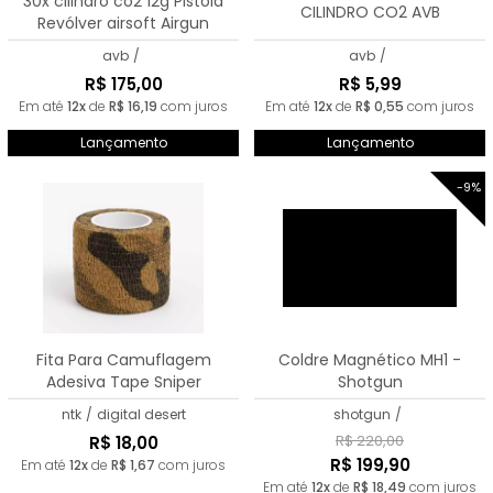
30x cilindro co2 12g Pistola
CILINDRO CO2 AVB
Revólver airsoft Airgun
avb
/
avb
/
R$ 175,00
R$ 5,99
Em até
12x
de
R$ 16,19
com juros
Em até
12x
de
R$ 0,55
com juros
Lançamento
Lançamento
-9%
Fita Para Camuflagem
Coldre Magnético MH1 -
Adesiva Tape Sniper
Shotgun
ntk
/
digital desert
shotgun
/
R$ 220,00
R$ 18,00
R$ 199,90
Em até
12x
de
R$ 1,67
com juros
Em até
12x
de
R$ 18,49
com juros