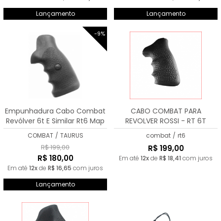
Lançamento
Lançamento
-9%
Empunhadura Cabo Combat
CABO COMBAT PARA
Revólver 6t E Similar Rt6 Map
REVOLVER ROSSI - RT 6T
COMBAT
/
TAURUS
combat
/
rt6
R$ 199,00
R$ 199,00
R$ 180,00
Em até
12x
de
R$ 18,41
com juros
Em até
12x
de
R$ 16,65
com juros
Lançamento