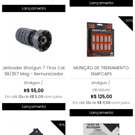
Lançamento
Lançamento
-30%
Jetloader Shotgun 7 Tiros Cal.
MUNIÇÃO DE TREINAMENTO
38/357 Mag - Remuniciador
SNAPCAPS
Rápido
Shotgun
/
shotgun
/
R$ 180,00
R$ 55,00
R$ 125,00
Em até
12x
de
R$ 5,09
com juros
Em até
12x
de
R$ 11,56
com juros
Lançamento
Lançamento
-15%