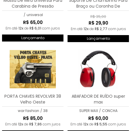
Massa De Mira Universal Para
Suporte De Chumbinho Para
Carabina de Pressão
Braço ou Coronha De
Carabina
/
universal
R$ 35,00
R$ 65,00
R$ 29,90
Em até
12x
de
R$ 6,01
com juros
Em até
12x
de
R$ 2,77
com juros
Lançamento
Lançamento
PORTA CHAVES REVOLVER 38
ABAFADOR DE RUÍDO super
Velho Oeste
max
war fashion
/
38
SUPER MAX
/
CONCHA
R$ 85,00
R$ 60,00
Em até
12x
de
R$ 7,86
com juros
Em até
12x
de
R$ 5,55
com juros