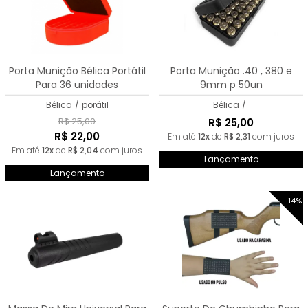
Porta Munição Bélica Portátil
Porta Munição .40 , 380 e
Para 36 unidades
9mm p 50un
Bélica
/
porátil
Bélica
/
R$ 25,00
R$ 25,00
R$ 22,00
Em até
12x
de
R$ 2,31
com juros
Em até
12x
de
R$ 2,04
com juros
Lançamento
Lançamento
-14%