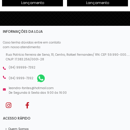
Lançamento
Lançamento
INFORMAÇÕES DA LOJA
Caso tenha dúvidas entre em contato
com nosso atendimento:
Rua Patrício Ferreira de Sena, 111, Centro, Rafael Fernandes/ RN. CEP: 59.990-000......
CNJP: 17.383.256/0001-28
(84) 99999-7392
(84) 9999-7392
leandro-fontes@hotmail.com
De Segunda à Sexta das 9:00 às 16:00
ACESSO RÁPIDO
>
Quem Somos